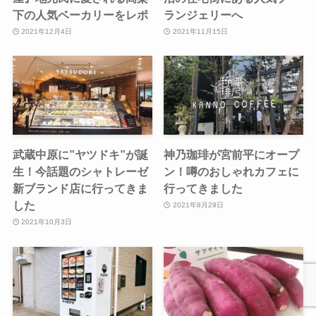
下の人気ベーカリーをレポ
ランジェリーへ
2021年12月4日
2021年11月15日
武蔵中原に”ヤツドキ”が誕
神乃珈琲が宮前平にオープ
生！今話題のシャトレーゼ
ン！噂のおしゃれカフェに
新ブランド店に行ってきま
行ってきました
した
2021年8月29日
2021年10月3日