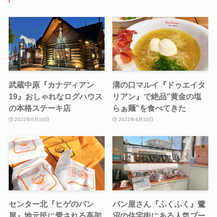
武蔵中原『カナディアン
溝の口マルイ『ドゥエイタ
19』おしゃれなログハウス
リアン』で絶品”黄金の塩
の本格ステーキ店
らぁ麺”を食べてきた
2022年6月10日
2022年4月10日
センター北『ヒゲのパン
パン屋さん『ふくふく』鷺
屋』地元民に愛される高架
沼の住宅街にある人気ブー