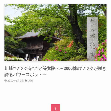
川崎”ツツジ寺”こと等覚院へ～2000株のツツジが咲き
誇るパワースポット～
2019年5月2日
川崎
1