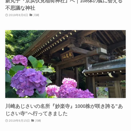
新丸子『京浜伏見稲荷神社』へ｜108体の狐に会える
不思議な神社
2019年8月6日
川崎
川崎あじさいの名所『妙楽寺』1000株が咲き誇る”あ
じさい寺”へ行ってきました
2019年6月15日
川崎