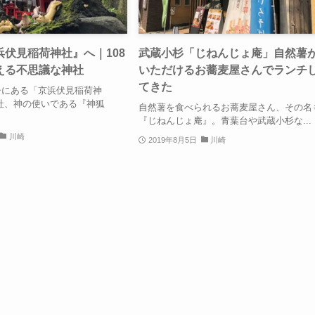
伏見稲荷神社』へ｜108
武蔵小杉「じねんじょ庵」自然薯
える不思議な神社
いただけるお蕎麦屋さんでランチ
てきた
子にある「京浜伏見稲荷神
社、神の使いである『神狐
自然薯を食べられるお蕎麦屋さん、その名
『じねんじょ庵』。青葉台や武蔵小杉な...
川崎
2019年8月5日
川崎