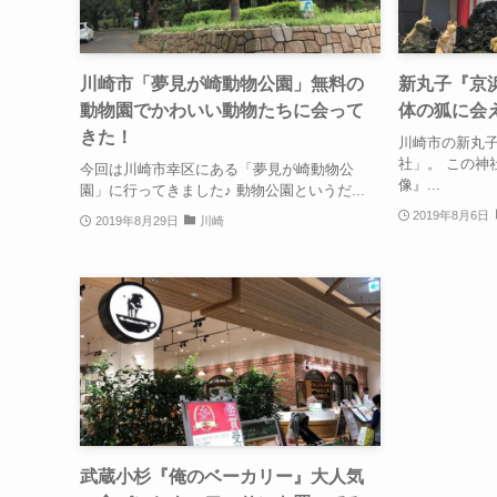
川崎市「夢見が崎動物公園」無料の
新丸子『京浜
動物園でかわいい動物たちに会って
体の狐に会
きた！
川崎市の新丸
社」。 この神
今回は川崎市幸区にある「夢見が崎動物公
像』...
園」に行ってきました♪ 動物公園というだ...
2019年8月6日
2019年8月29日
川崎
武蔵小杉『俺のベーカリー』大人気