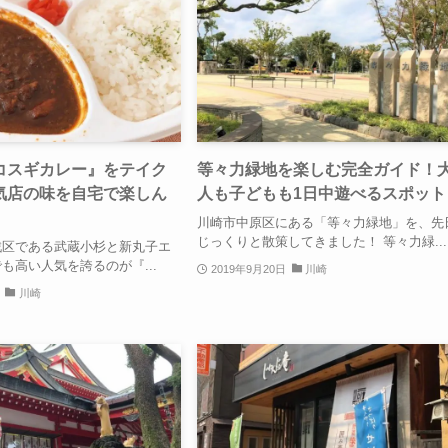
コスギカレー』をテイク
等々力緑地を楽しむ完全ガイド！
気店の味を自宅で楽しん
人も子どもも1日中遊べるスポット
川崎市中原区にある「等々力緑地」を、先
じっくりと散策してきました！ 等々力緑...
戦区である武蔵小杉と新丸子エ
も高い人気を誇るのが『...
2019年9月20日
川崎
川崎