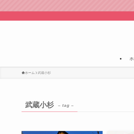
ホ
ホーム
武蔵小杉
武蔵小杉
– tag –