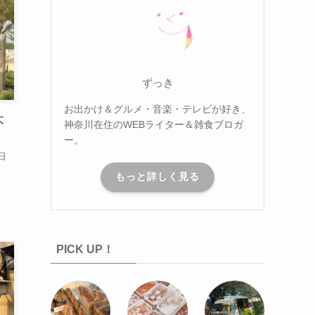
ずっき
お出かけ＆グルメ・音楽・テレビが好き、
大
神奈川在住のWEBライター＆雑食ブロガ
ー。
日
もっと詳しく見る
PICK UP！