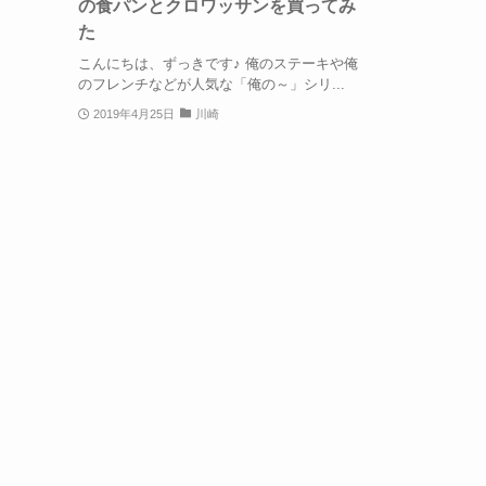
の食パンとクロワッサンを買ってみ
た
こんにちは、ずっきです♪ 俺のステーキや俺
のフレンチなどが人気な「俺の～」シリ...
2019年4月25日
川崎