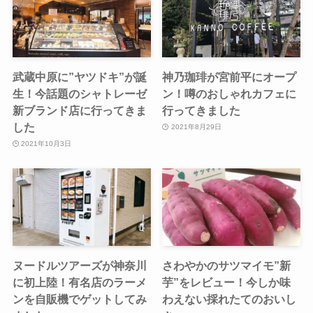
武蔵中原に”ヤツドキ”が誕
神乃珈琲が宮前平にオープ
生！今話題のシャトレーゼ
ン！噂のおしゃれカフェに
新ブランド店に行ってきま
行ってきました
した
2021年8月29日
2021年10月3日
ヌードルツアーズが神奈川
さわやかのサツマイモ”新
に初上陸！有名店のラーメ
芋”をレビュー！今しか味
ンを自販機でゲットしてみ
わえない採れたてのおいし