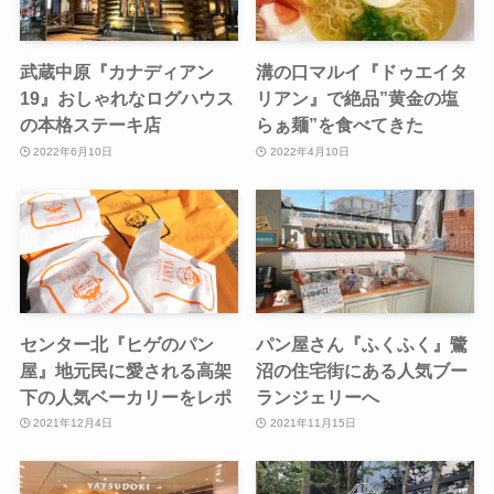
武蔵中原『カナディアン
溝の口マルイ『ドゥエイタ
19』おしゃれなログハウス
リアン』で絶品”黄金の塩
の本格ステーキ店
らぁ麺”を食べてきた
2022年6月10日
2022年4月10日
センター北『ヒゲのパン
パン屋さん『ふくふく』鷺
屋』地元民に愛される高架
沼の住宅街にある人気ブー
下の人気ベーカリーをレポ
ランジェリーへ
2021年12月4日
2021年11月15日