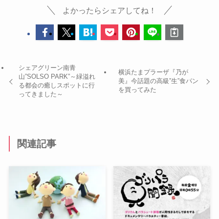
よかったらシェアしてね！
シェアグリーン南青
横浜たまプラーザ『乃が
山”SOLSO PARK”～緑溢れ
美』今話題の高級”生”食パン
る都会の癒しスポットに行
を買ってみた
ってきました～
関連記事