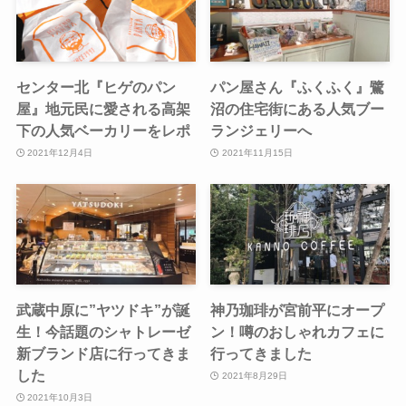
センター北『ヒゲのパン
パン屋さん『ふくふく』鷺
屋』地元民に愛される高架
沼の住宅街にある人気ブー
下の人気ベーカリーをレポ
ランジェリーへ
2021年12月4日
2021年11月15日
武蔵中原に”ヤツドキ”が誕
神乃珈琲が宮前平にオープ
生！今話題のシャトレーゼ
ン！噂のおしゃれカフェに
新ブランド店に行ってきま
行ってきました
した
2021年8月29日
2021年10月3日